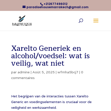
+212677496012
paradisehousemarrakech@gmail.com
Xarelto Generiek en
alcohol/voedsel: wat is
veilig, wat niet
par
admine
|
Août 5, 2025
|
wfmha5bcj7
|
0
commentaires
Het begrijpen van de interacties tussen Xarelto
Generic en voedingselementen is cruciaal voor de
veiligheid en werkzaamheid.