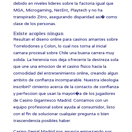
debido en niveles lideres sobre la factoria igual que
MGA, Microgaming, NetEnt, Playtech y no ha
transpirado Zitro, asegurando disparidad asi� como
clase de los personas.
Existe acoples ningun
Resultan el diseno online para casinos amantes sobre
Torrelodones y Colon, lo cual nos torna al inicial
camara procesal sobre Chile una buena carrera muy
solida. La herencia nos deja ofrecerte la destreza sola
que une una emocion de el casino fisico hacia la
comodidad del entretenimiento online, creando algun
ambito de confianza incomparable. Nuestra ideologia
inscribiri? cimiento acerca de la contacto de confianza
y perfeccion que usan la mayori�a de los jugadores
de Casino Gigantesco Madrid. Contamos con un
equipo profesional sobre ayuda al consumidor, listo
con el fin de solucionar cualquier pregunta o bien
trascendencia posibles haber.
Casino Genial Madrid nos anuncia empezando por