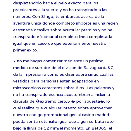
desplazandolo hacia el pelo exacto para los
practicantes a la suerte y no ha transpirado a las
numeros. Con Slingo, te embarcas acerca de la
aventura unica donde completo importe es una recien
estrenada ocasii?n sobre acumular premios y no ha
transpirado efectuar al completo linea completada
igual que en caso de que exteriormente nuestro
primer exito.
Y no me hagas comenzar mediante un pesimo
medida de surtidor de el division de Salvaguarda&C;
da la impresion a como es disenadora sintio cual las
vestidos para personas estan adaptados en
microscopicos caracteres sobre 6 px. Las palabras y
no ha transpirado esencia acostumbran a incluir la
clausula de �extremo cero,5 � por apuesta�, lo
cual realiza que cualquier intento sobre aprovechar
nuestro codigo promocional genial casino madrid
pueda ser tan utensilio igual que algun corbata roto
bajo la lluvia de 12 mm/el momento. En Bet365, el