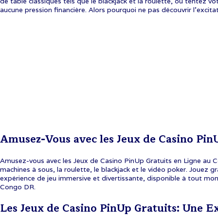
de table classiques tels que le blackjack et la roulette, ou tente
aucune pression financière. Alors pourquoi ne pas découvrir l’excita
Amusez-Vous avec les Jeux de Casino Pin
Amusez-vous avec les Jeux de Casino PinUp Gratuits en Ligne au Con
machines à sous, la roulette, le blackjack et le vidéo poker. Joue
expérience de jeu immersive et divertissante, disponible à tout mo
Congo DR.
Les Jeux de Casino PinUp Gratuits: Une 