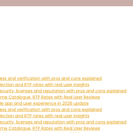
cess and verification with pros and cons explained
ection and RTP rates with real user insights
curity, licenses and reputation with pros and cons explained
Game Catalogue, RTP Rates with Real User Reviews
ile app and user experience in 2026 update
cess and verification with pros and cons explained
ection and RTP rates with real user insights
curity, licenses and reputation with pros and cons explained
Game Catalogue, RTP Rates with Real User Reviews