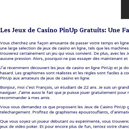
Les Jeux de Casino PinUp Gratuits: Une 
Vous cherchez une façon amusante de passer votre temps en ligne 
une large sélection de jeux de casino en ligne, tels que les machine
trouverez certainement un jeu qui vous convient. De plus, avec les
aucune pression. Alors, pourquoi ne pas essayer dès maintenant et dé
J’ai récemment découvert les jeux de casino en ligne PinUp et je do
hasard. Les graphismes sont réalistes et les règles sont faciles à 
PinUp aux amateurs de jeux de casino en ligne.
Bonjour, moi c’est François, un étudiant de 22 ans. Je suis un grand 
naviguer. J’aime aussi le fait que je puisse jouer gratuitement pour 
recommander à mes amis.
Vous vous demandez ce que proposent les Jeux de Casino PinUp grat
téléchargement. Profitez de graphismes époustouflants, d’animation
Que vous soyez un joueur débutant ou expérimenté, vous trouverez 
jeux de vidéo poker. Et pour encore plus de fun, tentez votre chanc