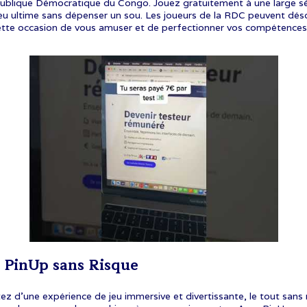
ublique Démocratique du Congo. Jouez gratuitement à une large séle
de jeu ultime sans dépenser un sou. Les joueurs de la RDC peuvent dé
cette occasion de vous amuser et de perfectionner vos compétences 
o PinUp sans Risque
itez d’une expérience de jeu immersive et divertissante, le tout sa