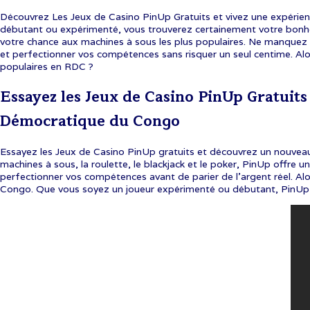
Découvrez Les Jeux de Casino PinUp Gratuits et vivez une expérienc
débutant ou expérimenté, vous trouverez certainement votre bonheur 
votre chance aux machines à sous les plus populaires. Ne manquez 
et perfectionner vos compétences sans risquer un seul centime. A
populaires en RDC ?
Essayez les Jeux de Casino PinUp Gratui
Démocratique du Congo
Essayez les Jeux de Casino PinUp gratuits et découvrez un nouveau
machines à sous, la roulette, le blackjack et le poker, PinUp offre 
perfectionner vos compétences avant de parier de l’argent réel. Al
Congo. Que vous soyez un joueur expérimenté ou débutant, PinUp of