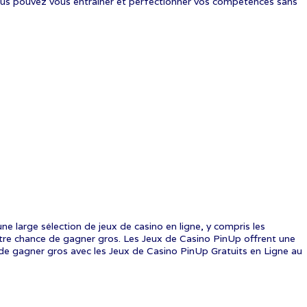
 vous pouvez vous entraîner et perfectionner vos compétences sans
 large sélection de jeux de casino en ligne, y compris les
otre chance de gagner gros. Les Jeux de Casino PinUp offrent une
de gagner gros avec les Jeux de Casino PinUp Gratuits en Ligne au