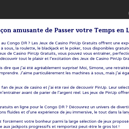
Façon amusante de Passer votre Temps en 
au Congo DR ? Les Jeux de Casino PinUp Gratuits offrent une expér
s à sous, la roulette, le blackjack et le poker, tous disponibles gr
 Jeux de Casino PinUp Gratuits, vous pouvez vous entraîner, perfec
couvrir tout le plaisir et l’excitation des Jeux de Casino PinUp Gra
is dire que j’ai été agréablement surprise! Moi, Simone, une retrait
comprendre. J’aime particulièrement les machines à sous, mais j’ai é
fan de jeux de casino et j’ai été ravi de découvrir PinUp. Leur sélec
m’entraîner avant de parier de l’argent réel. Les jeux de PinUp offre
uits en ligne pour le Congo DR ? Découvrez un univers de divertis
s fluides et d’une expérience de jeu immersive, le tout dans la lan
forcément votre bonheur parmi la large sélection de jeux proposés,
e aux jackpots progressifs et remportez peut-être le gros lot !