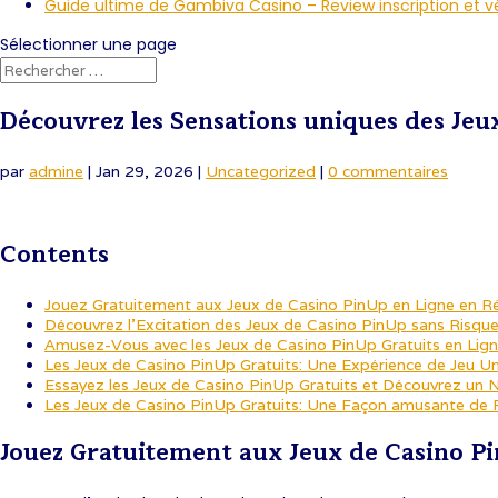
Guide ultime de Gambiva Casino – Review inscription et v
Sélectionner une page
Découvrez les Sensations uniques des Jeu
par
admine
|
Jan 29, 2026
|
Uncategorized
|
0 commentaires
Contents
Jouez Gratuitement aux Jeux de Casino PinUp en Ligne en 
Découvrez l’Excitation des Jeux de Casino PinUp sans Risqu
Amusez-Vous avec les Jeux de Casino PinUp Gratuits en Li
Les Jeux de Casino PinUp Gratuits: Une Expérience de Jeu 
Essayez les Jeux de Casino PinUp Gratuits et Découvrez u
Les Jeux de Casino PinUp Gratuits: Une Façon amusante de
Jouez Gratuitement aux Jeux de Casino 