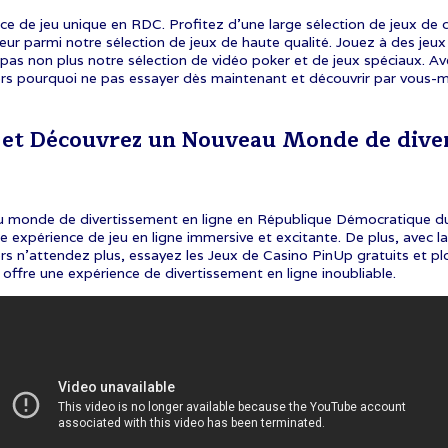
e de jeu unique en RDC. Profitez d’une large sélection de jeux de 
parmi notre sélection de jeux de haute qualité. Jouez à des jeux de
pas non plus notre sélection de vidéo poker et de jeux spéciaux. A
lors pourquoi ne pas essayer dès maintenant et découvrir par vous
ts et Découvrez un Nouveau Monde de dive
 monde de divertissement en ligne en République Démocratique du C
une expérience de jeu en ligne immersive et excitante. De plus, avec 
ors n’attendez plus, essayez les Jeux de Casino PinUp gratuits et p
fre une expérience de divertissement en ligne inoubliable.