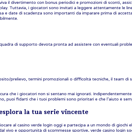
iva il divertimento con bonus periodici e promozioni di sconti, assi
lay. Tuttavia, i giocatori sono invitati a leggere attentamente le li
essa e date di scadenza sono importanti da imparare prima di accettar
bilmente.
squadra di supporto devota pronta ad assistere con eventuali proble
ito/prelievo, termini promozionali o difficoltà tecniche, il team di s
ssicura che i giocatori non si sentano mai ignorati. Indipendentemente
puoi fidarti che i tuoi problemi sono prioritari e che l’aiuto è sem
esplora la tua serie vincente
giocare al casino verde login oggi e partecipa a un mondo di giochi e
ri dal vivo e opportunità di scommesse sportive, verde casino login s