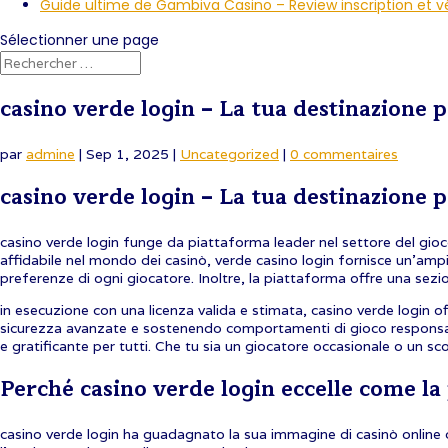
Guide ultime de Gambiva Casino – Review inscription et v
Sélectionner une page
casino verde login – La tua destinazione p
par
admine
|
Sep 1, 2025
|
Uncategorized
|
0 commentaires
casino verde login – La tua destinazione p
casino verde login funge da piattaforma leader nel settore del gioc
affidabile nel mondo dei casinò, verde casino login fornisce un’ampia 
preferenze di ogni giocatore. Inoltre, la piattaforma offre una sez
in esecuzione con una licenza valida e stimata, casino verde login 
sicurezza avanzate e sostenendo comportamenti di gioco responsabili
e gratificante per tutti. Che tu sia un giocatore occasionale o un s
Perché casino verde login eccelle come la 
casino verde login ha guadagnato la sua immagine di casinò online di 