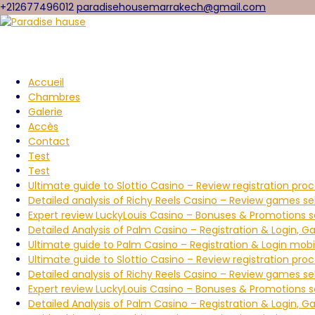
+212677496012
paradisehousemarrakech@gmail.com
Accueil
Chambres
Galerie
Accès
Contact
Test
Test
Ultimate guide to Slottio Casino – Review registration pro
Detailed analysis of Richy Reels Casino – Review games sel
Expert review LuckyLouis Casino – Bonuses & Promotions se
Detailed Analysis of Palm Casino – Registration & Login, 
Ultimate guide to Palm Casino – Registration & Login mob
Ultimate guide to Slottio Casino – Review registration pro
Detailed analysis of Richy Reels Casino – Review games sel
Expert review LuckyLouis Casino – Bonuses & Promotions se
Detailed Analysis of Palm Casino – Registration & Login, 