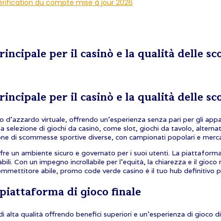
érification du compte mise à jour 2026
rincipale per il casinò e la qualità delle 
rincipale per il casinò e la qualità delle 
o d’azzardo virtuale, offrendo un’esperienza senza pari per gli app
selezione di giochi da casinò, come slot, giochi da tavolo, alternativ
ione di scommesse sportive diverse, con campionati popolari e mercat
offre un ambiente sicuro e governato per i suoi utenti. La piattafor
. Con un impegno incrollabile per l’equità, la chiarezza e il gioco 
commettitore abile, promo code verde casino è il tuo hub definitivo p
piattaforma di gioco finale
alta qualità offrendo benefici superiori e un’esperienza di gioco di 